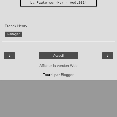
La Faute-sur-Mer - Août2014
Franck Henry
Partager
‹
›
Accueil
Afficher la version Web
Fourni par
Blogger
.